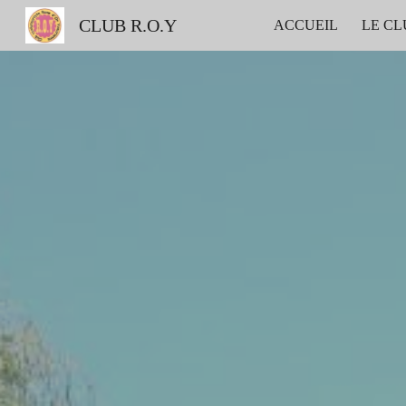
CLUB R.O.Y
ACCUEIL
LE CL
Sk