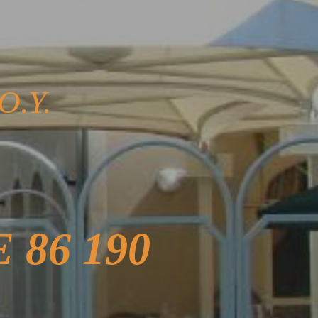
O.Y.
 86 190