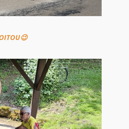
OITOU😉